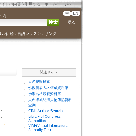
サイトの内容を引用する
．
ホームページへ
中
EN
ト内
｜
戻る
タル仏経
言語レッスン
リンク
．
．
関連サイト
。
人名規範檢索
。
佛教著者人名權威資料庫
。
佛學名相規範資料庫
。
人名權威明清人物傳記資料
查詢
。
CiNii Author Search
Library of Congress
。
Authorities
VIAF(Virtual International
。
Authority File)