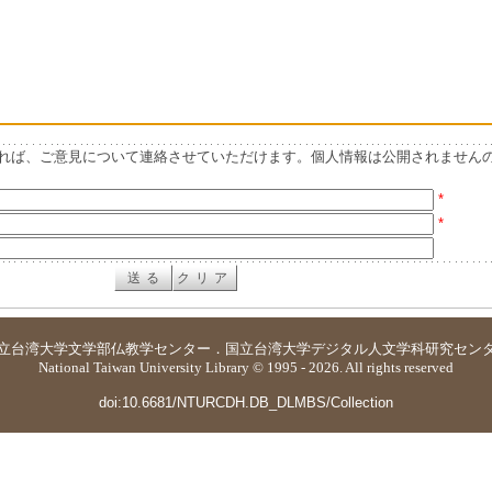
れば、ご意見について連絡させていただけます。個人情報は公開されません
*
*
立台湾大学
文学部仏教学センター
．
国立台湾大学デジタル人文学科研究セン
National Taiwan University Library © 1995 - 2026. All rights reserved
doi:10.6681/NTURCDH.DB_DLMBS/Collection