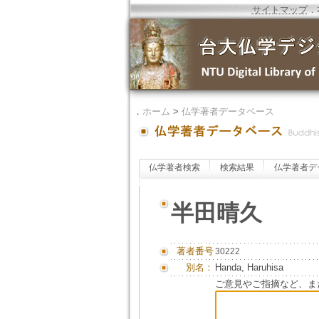
サイトマップ
．
．
ホーム
>
仏学著者データベース
仏学著者検索
検索結果
仏学著者デ
半田晴久
著者番号
30222
別名：
Handa, Haruhisa
ご意見やご指摘など、ま