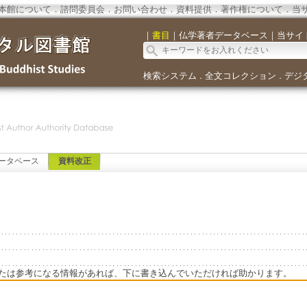
本館について
．
諮問委員会
．
お問い合わせ
．
資料提供
．
著作権について
．
当
｜
書目
｜
仏学著者データベース
｜
当サイ
検索システム
全文コレクション
デジ
．
．
ータベース
資料改正
たは参考になる情報があれば、下に書き込んでいただければ助かります。