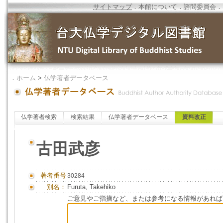
サイトマップ
．
本館について
．
諮問委員会
．
．
ホーム
>
仏学著者データベース
仏学著者検索
検索結果
仏学著者データベース
資料改正
古田武彦
著者番号
30284
別名：
Furuta, Takehiko
ご意見やご指摘など、または参考になる情報があれば