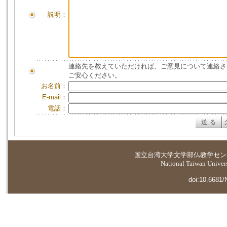
説明：
連絡先を教えていただければ、ご意見について連絡さ
ご安心ください。
お名前：
E-mail：
電話：
国立台湾大学
文学部仏教学セン
National Taiwan Universi
doi:10.6681