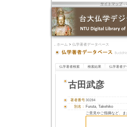
サイトマップ
．
．
ホーム
>
仏学著者データベース
仏学著者検索
検索結果
仏学著者デ
古田武彦
著者番号
30284
別名：
Furuta, Takehiko
ご意見やご指摘など、ま