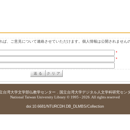
れば、ご意見について連絡させていただけます。個人情報は公開されません
*
*
立台湾大学
文学部仏教学センター
．
国立台湾大学デジタル人文学科研究セン
National Taiwan University Library © 1995 - 2026. All rights reserved
doi:10.6681/NTURCDH.DB_DLMBS/Collection