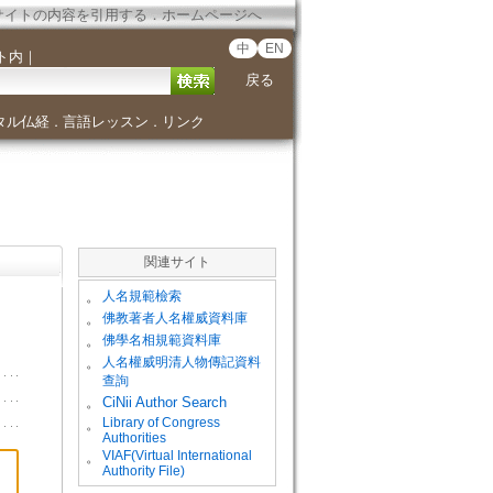
サイトの内容を引用する
．
ホームページへ
中
EN
ト内
｜
戻る
タル仏経
言語レッスン
リンク
．
．
関連サイト
。
人名規範檢索
。
佛教著者人名權威資料庫
。
佛學名相規範資料庫
。
人名權威明清人物傳記資料
查詢
。
CiNii Author Search
Library of Congress
。
Authorities
VIAF(Virtual International
。
Authority File)