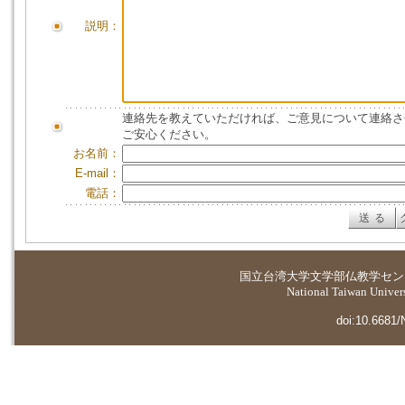
説明：
連絡先を教えていただければ、ご意見について連絡さ
ご安心ください。
お名前：
E-mail：
電話：
国立台湾大学
文学部仏教学セン
National Taiwan Universi
doi:10.6681