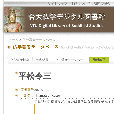
サイトマップ
．
本館について
．
諮問委員会
．
．
ホーム
>
仏学著者データベース
仏学著者検索
検索結果
仏学著者データベース
資料改正
平松令三
著者番号
30709
別名：
Hiramatsu, Reizo
ご意見やご指摘など、または参考になる情報があれば