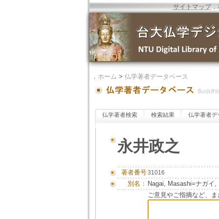
サイトマップ
．
．
ホーム
>
仏学著者データベース
仏学著者検索
検索結果
仏学著者デ
永井政之
著者番号
31016
別名：
Nagai, Masashi=ナガイ
ご意見やご指摘など、ま