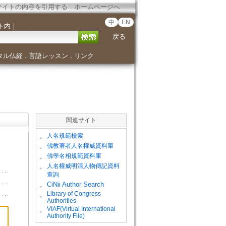
サイトの内容を引用する
．
ホームページへ
中
EN
ト内
｜
戻る
タル仏経
言語レッスン
リンク
．
．
関連サイト
。
人名規範檢索
。
佛教著者人名權威資料庫
。
佛學名相規範資料庫
。
人名權威明清人物傳記資料
查詢
。
CiNii Author Search
Library of Congress
。
Authorities
VIAF(Virtual International
。
Authority File)