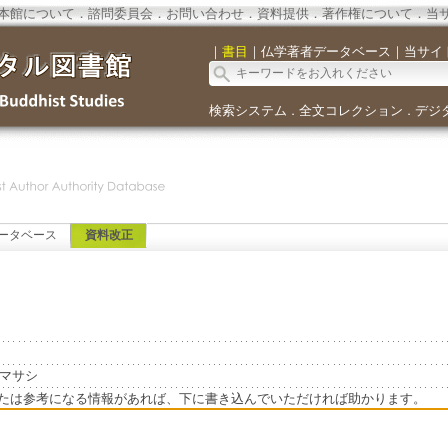
本館について
．
諮問委員会
．
お問い合わせ
．
資料提供
．
著作権について
．
当
｜
書目
｜
仏学著者データベース
｜
当サイ
検索システム
全文コレクション
デジ
．
．
ータベース
資料改正
, マサシ
たは参考になる情報があれば、下に書き込んでいただければ助かります。