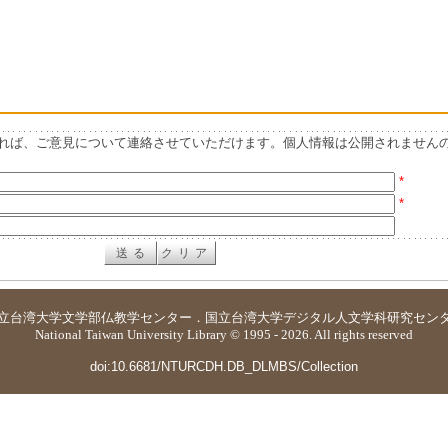
れば、ご意見について連絡させていただけます。個人情報は公開されません
*
*
立台湾大学
文学部仏教学センター
．
国立台湾大学デジタル人文学科研究セン
National Taiwan University Library © 1995 - 2026. All rights reserved
doi:10.6681/NTURCDH.DB_DLMBS/Collection