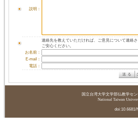
説明：
連絡先を教えていただければ、ご意見について連絡さ
ご安心ください。
お名前：
E-mail：
電話：
国立台湾大学
文学部仏教学セン
National Taiwan Universi
doi:10.6681