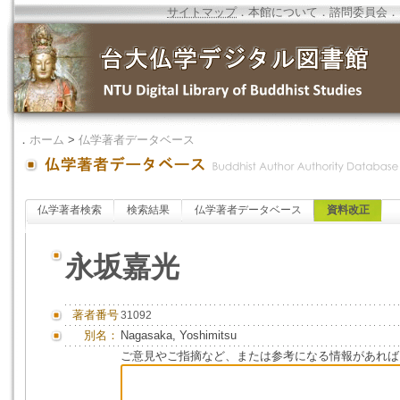
サイトマップ
．
本館について
．
諮問委員会
．
．
ホーム
>
仏学著者データベース
仏学著者検索
検索結果
仏学著者データベース
資料改正
永坂嘉光
著者番号
31092
別名：
Nagasaka, Yoshimitsu
ご意見やご指摘など、または参考になる情報があれば