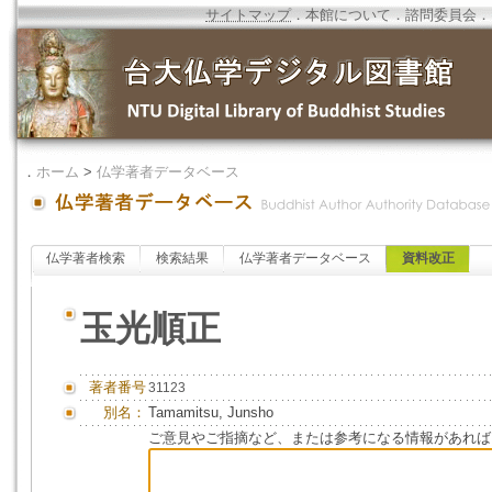
サイトマップ
．
本館について
．
諮問委員会
．
．
ホーム
>
仏学著者データベース
仏学著者検索
検索結果
仏学著者データベース
資料改正
玉光順正
著者番号
31123
別名：
Tamamitsu, Junsho
ご意見やご指摘など、または参考になる情報があれば