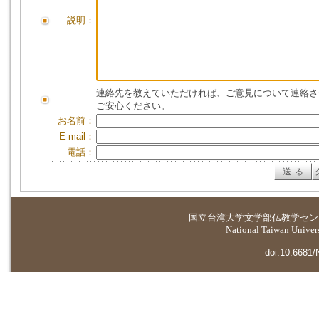
説明：
連絡先を教えていただければ、ご意見について連絡さ
ご安心ください。
お名前：
E-mail：
電話：
国立台湾大学
文学部仏教学セン
National Taiwan Universi
doi:10.6681