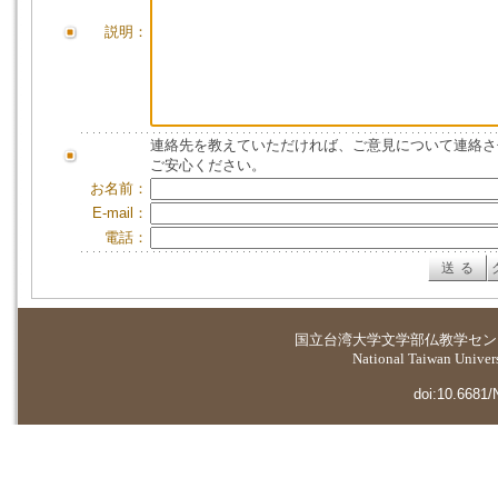
説明：
連絡先を教えていただければ、ご意見について連絡さ
ご安心ください。
お名前：
E-mail：
電話：
国立台湾大学
文学部仏教学セン
National Taiwan Universi
doi:10.6681