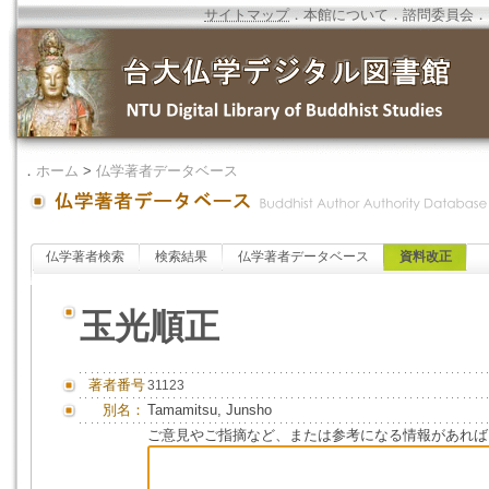
サイトマップ
．
本館について
．
諮問委員会
．
．
ホーム
>
仏学著者データベース
仏学著者検索
検索結果
仏学著者データベース
資料改正
玉光順正
著者番号
31123
別名：
Tamamitsu, Junsho
ご意見やご指摘など、または参考になる情報があれば