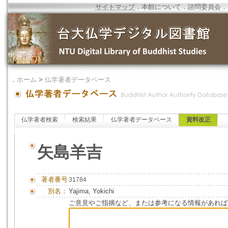
サイトマップ
．
本館について
．
諮問委員会
．
．
ホーム
>
仏学著者データベース
仏学著者検索
検索結果
仏学著者データベース
資料改正
矢島羊吉
著者番号
31784
別名：
Yajima, Yokichi
ご意見やご指摘など、または参考になる情報があれば