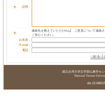
説明：
連絡先を教えていただければ、ご意見について連絡さ
ご安心ください。
お名前：
E-mail：
電話：
国立台湾大学
文学部仏教学セン
National Taiwan Universi
doi:10.6681