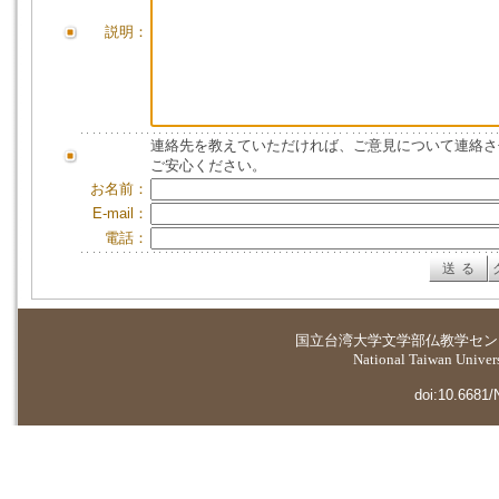
説明：
連絡先を教えていただければ、ご意見について連絡さ
ご安心ください。
お名前：
E-mail：
電話：
国立台湾大学
文学部仏教学セン
National Taiwan Universi
doi:10.6681