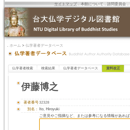
サイトマップ
．
本館について
．
諮問委員会
．
．
ホーム
>
仏学著者データベース
仏学著者検索
検索結果
仏学著者データベース
資料改正
伊藤博之
著者番号
32328
別名：
Ito, Hiroyuki
ご意見やご指摘など、または参考になる情報があれば