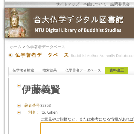
サイトマップ
．
本館について
．
諮問委員会
．
．
ホーム
>
仏学著者データベース
仏学著者検索
検索結果
仏学著者データベース
資料改正
伊藤義賢
著者番号
32353
別名：
Ito, Giken
ご意見やご指摘など、または参考になる情報があれば