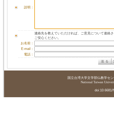
説明：
連絡先を教えていただければ、ご意見について連絡さ
ご安心ください。
お名前：
E-mail：
電話：
国立台湾大学
文学部仏教学セン
National Taiwan Universi
doi:10.6681