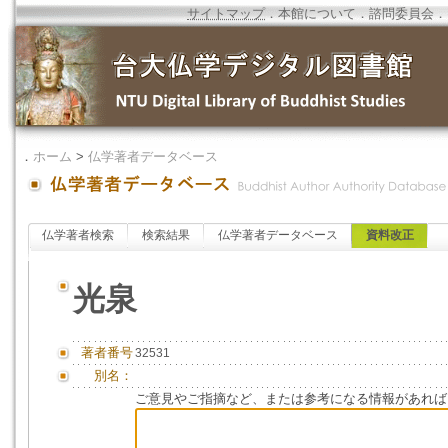
サイトマップ
．
本館について
．
諮問委員会
．
．
ホーム
>
仏学著者データベース
仏学著者検索
検索結果
仏学著者データベース
資料改正
光泉
著者番号
32531
別名：
ご意見やご指摘など、または参考になる情報があれば