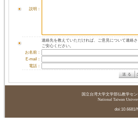
説明：
連絡先を教えていただければ、ご意見について連絡さ
ご安心ください。
お名前：
E-mail：
電話：
国立台湾大学
文学部仏教学セン
National Taiwan Universi
doi:10.6681