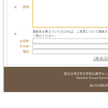
説明：
連絡先を教えていただければ、ご意見について連絡さ
ご安心ください。
お名前：
E-mail：
電話：
国立台湾大学
文学部仏教学セン
National Taiwan Universi
doi:10.6681