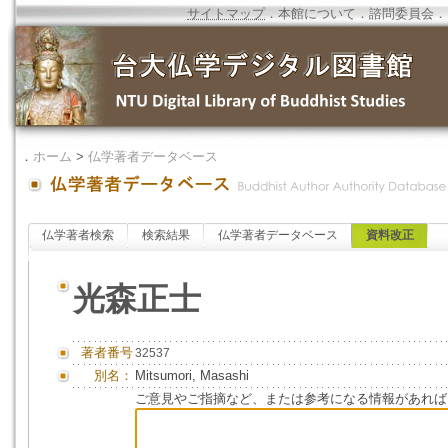
サイトマップ
．
本館について
．
諮問委員会
．
．
ホーム
>
仏学著者データベース
仏学著者検索
検索結果
仏学著者データベース
資料改正
光森正士
著者番号
32537
別名：
Mitsumori, Masashi
ご意見やご指摘など、または参考になる情報があれば