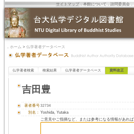
サイトマップ
．
本館について
．
諮問委員会
．
．
ホーム
>
仏学著者データベース
仏学著者検索
検索結果
仏学著者データベース
資料改正
吉田豊
著者番号
32734
別名：
Yoshida, Yutaka
ご意見やご指摘など、または参考になる情報があれば