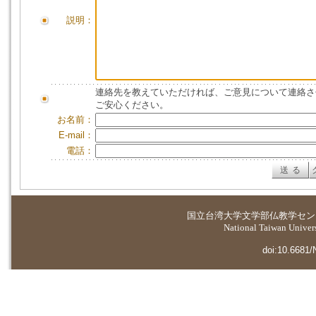
説明：
連絡先を教えていただければ、ご意見について連絡さ
ご安心ください。
お名前：
E-mail：
電話：
国立台湾大学
文学部仏教学セン
National Taiwan Universi
doi:10.6681