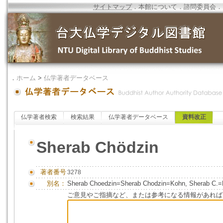
サイトマップ
．
本館について
．
諮問委員会
．
．
ホーム
>
仏学著者データベース
仏学著者検索
検索結果
仏学著者データベース
資料改正
Sherab Chödzin
著者番号
3278
別名：
Sherab Choedzin=Sherab Chodzin=Kohn, Sherab C.=
ご意見やご指摘など、または参考になる情報があれば