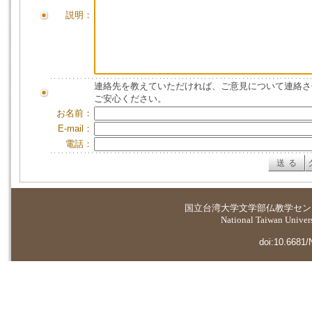
説明：
連絡先を教えていただければ、ご意見について連絡さ
ご安心ください。
お名前：
E-mail：
電話：
国立台湾大学
文学部仏教学セン
National Taiwan Universi
doi:10.6681