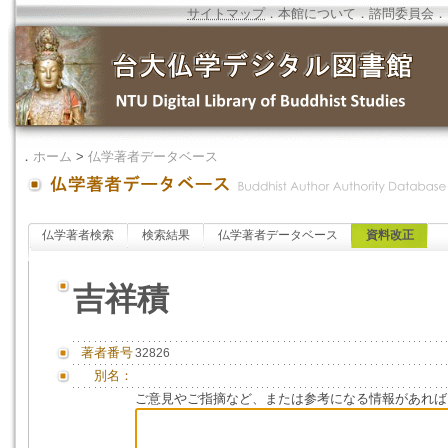
サイトマップ
．
本館について
．
諮問委員会
．
．
ホーム
>
仏学著者データベース
仏学著者検索
検索結果
仏学著者データベース
資料改正
吉祥積
著者番号
32826
別名：
ご意見やご指摘など、または参考になる情報があれば