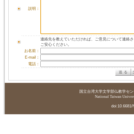
説明：
連絡先を教えていただければ、ご意見について連絡さ
ご安心ください。
お名前：
E-mail：
電話：
国立台湾大学
文学部仏教学セン
National Taiwan Universi
doi:10.6681