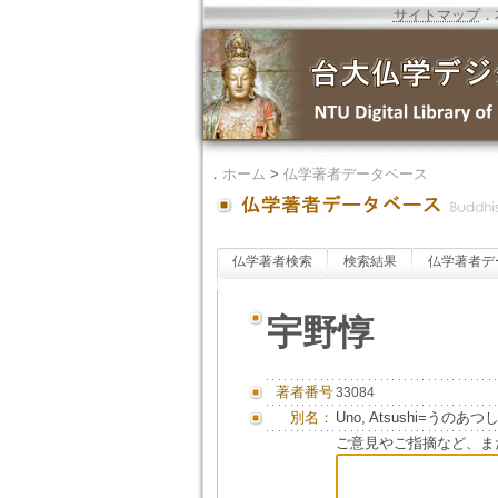
サイトマップ
．
．
ホーム
>
仏学著者データベース
仏学著者検索
検索結果
仏学著者デ
宇野惇
著者番号
33084
別名：
Uno, Atsushi=うのあつ
ご意見やご指摘など、ま