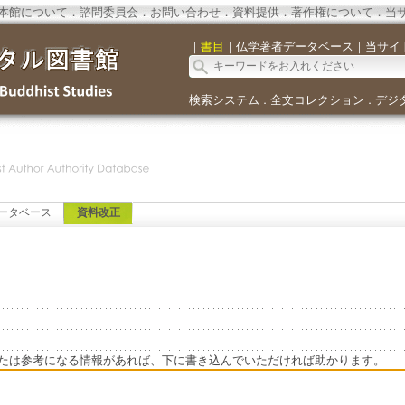
本館について
．
諮問委員会
．
お問い合わせ
．
資料提供
．
著作権について
．
当
｜
書目
｜
仏学著者データベース
｜
当サイ
検索システム
全文コレクション
デジ
．
．
ータベース
資料改正
し
たは参考になる情報があれば、下に書き込んでいただければ助かります。