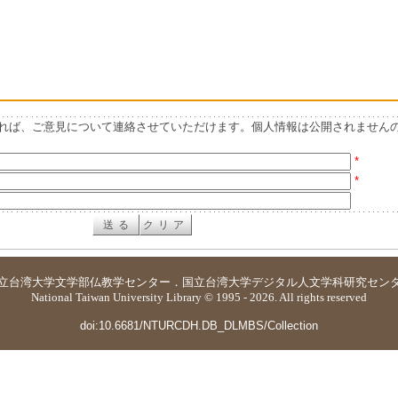
れば、ご意見について連絡させていただけます。個人情報は公開されません
*
*
立台湾大学
文学部仏教学センター
．
国立台湾大学デジタル人文学科研究セン
National Taiwan University Library © 1995 - 2026. All rights reserved
doi:10.6681/NTURCDH.DB_DLMBS/Collection