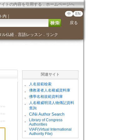
サイトの内容を引用する
．
ホームページへ
中
EN
ト内
｜
戻る
タル仏経
言語レッスン
リンク
．
．
関連サイト
。
人名規範檢索
。
佛教著者人名權威資料庫
。
佛學名相規範資料庫
。
人名權威明清人物傳記資料
查詢
。
CiNii Author Search
Library of Congress
。
Authorities
VIAF(Virtual International
。
Authority File)