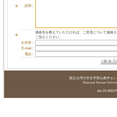
説明：
連絡先を教えていただければ、ご意見について連絡さ
ご安心ください。
お名前：
E-mail：
電話：
国立台湾大学
文学部仏教学セン
National Taiwan Universi
doi:10.6681