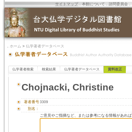
サイトマップ
．
本館について
．
諮問委員会
．
．
ホーム
>
仏学著者データベース
仏学著者検索
検索結果
仏学著者データベース
資料改正
Chojnacki, Christine
著者番号
3309
別名：
ご意見やご指摘など、または参考になる情報があれば