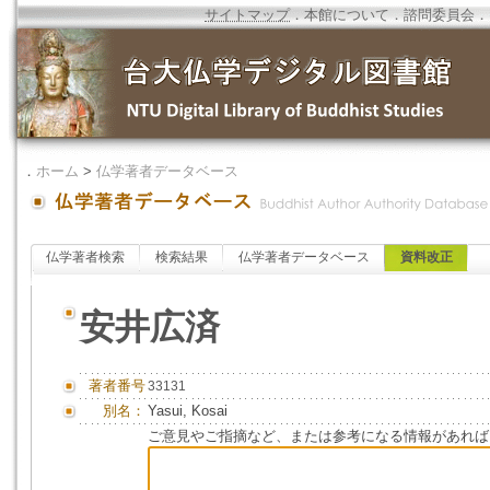
サイトマップ
．
本館について
．
諮問委員会
．
．
ホーム
>
仏学著者データベース
仏学著者検索
検索結果
仏学著者データベース
資料改正
安井広済
著者番号
33131
別名：
Yasui, Kosai
ご意見やご指摘など、または参考になる情報があれば