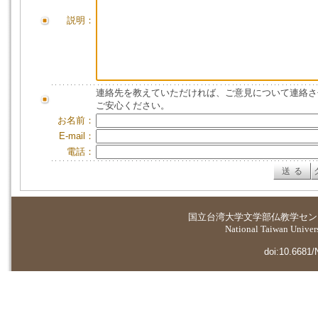
説明：
連絡先を教えていただければ、ご意見について連絡さ
ご安心ください。
お名前：
E-mail：
電話：
国立台湾大学
文学部仏教学セン
National Taiwan Universi
doi:10.6681