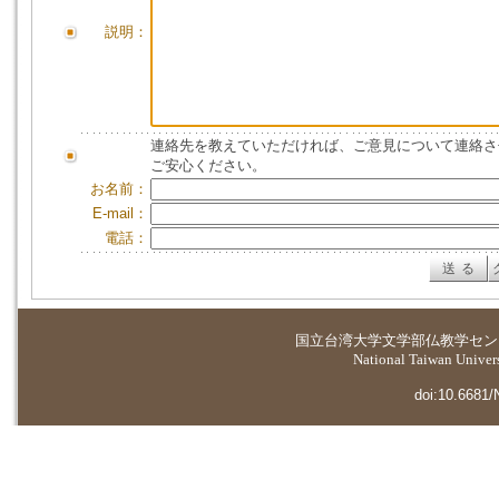
説明：
連絡先を教えていただければ、ご意見について連絡さ
ご安心ください。
お名前：
E-mail：
電話：
国立台湾大学
文学部仏教学セン
National Taiwan Universi
doi:10.6681