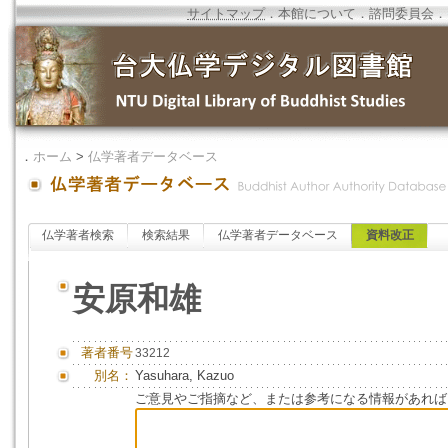
サイトマップ
．
本館について
．
諮問委員会
．
．
ホーム
>
仏学著者データベース
仏学著者検索
検索結果
仏学著者データベース
資料改正
安原和雄
著者番号
33212
別名：
Yasuhara, Kazuo
ご意見やご指摘など、または参考になる情報があれば