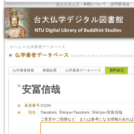
サイトマップ
．
本館について
．
諮問委員会
．
．
ホーム
>
仏学著者データベース
仏学著者検索
検索結果
仏学著者データベース
資料改正
安冨信哉
著者番号
33299
別名：
Yasutomi, Shinya=Yasutomi, Shin'ya=安富信哉
ご意見やご指摘など、または参考になる情報があれば