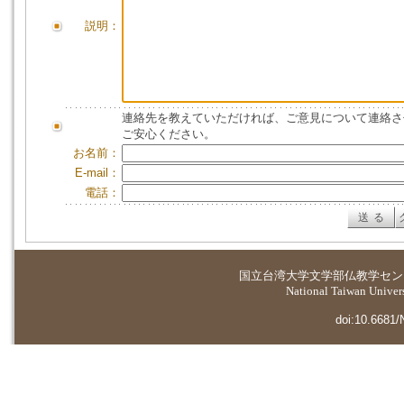
説明：
連絡先を教えていただければ、ご意見について連絡さ
ご安心ください。
お名前：
E-mail：
電話：
国立台湾大学
文学部仏教学セン
National Taiwan Universi
doi:10.6681