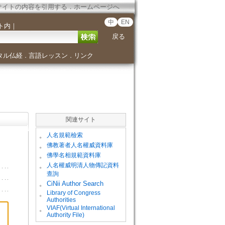
サイトの内容を引用する
．
ホームページへ
中
EN
ト内
｜
戻る
タル仏経
言語レッスン
リンク
．
．
関連サイト
。
人名規範檢索
。
佛教著者人名權威資料庫
。
佛學名相規範資料庫
。
人名權威明清人物傳記資料
查詢
。
CiNii Author Search
Library of Congress
。
Authorities
VIAF(Virtual International
。
Authority File)