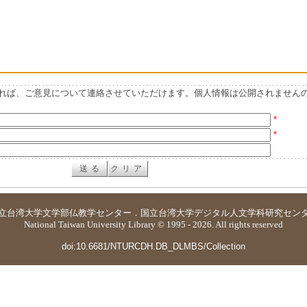
れば、ご意見について連絡させていただけます。個人情報は公開されません
*
*
立台湾大学
文学部仏教学センター
．
国立台湾大学デジタル人文学科研究セン
National Taiwan University Library © 1995 - 2026. All rights reserved
doi:10.6681/NTURCDH.DB_DLMBS/Collection