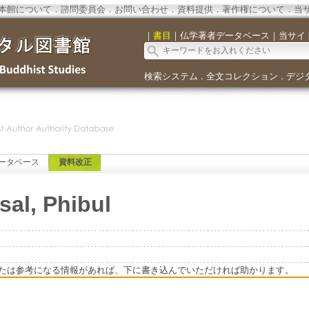
本館について
．
諮問委員会
．
お問い合わせ
．
資料提供
．
著作権について
．
当
｜
書目
｜
仏学著者データベース
｜
当サイ
検索システム
全文コレクション
デジ
．
．
ータベース
資料改正
al, Phibul
たは参考になる情報があれば、下に書き込んでいただければ助かります。