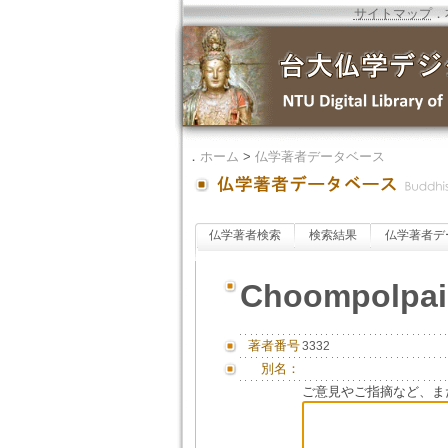
サイトマップ
．
．
ホーム
>
仏学著者データベース
仏学著者検索
検索結果
仏学著者デ
Choompolpais
著者番号
3332
別名：
ご意見やご指摘など、ま