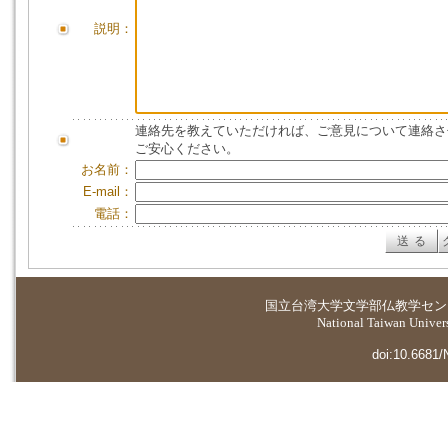
説明：
連絡先を教えていただければ、ご意見について連絡さ
ご安心ください。
お名前：
E-mail：
電話：
国立台湾大学
文学部仏教学セン
National Taiwan Universi
doi:10.6681