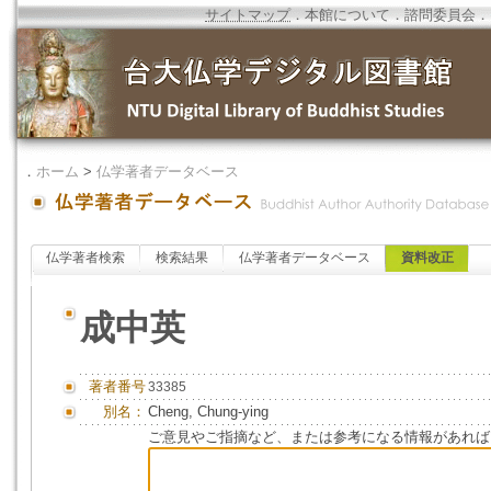
サイトマップ
．
本館について
．
諮問委員会
．
．
ホーム
>
仏学著者データベース
仏学著者検索
検索結果
仏学著者データベース
資料改正
成中英
著者番号
33385
別名：
Cheng, Chung-ying
ご意見やご指摘など、または参考になる情報があれば