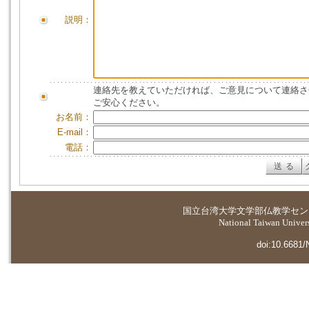
説明：
連絡先を教えていただければ、ご意見について連絡さ
ご安心ください。
お名前：
E-mail：
電話：
国立台湾大学
文学部仏教学セン
National Taiwan Universi
doi:10.6681