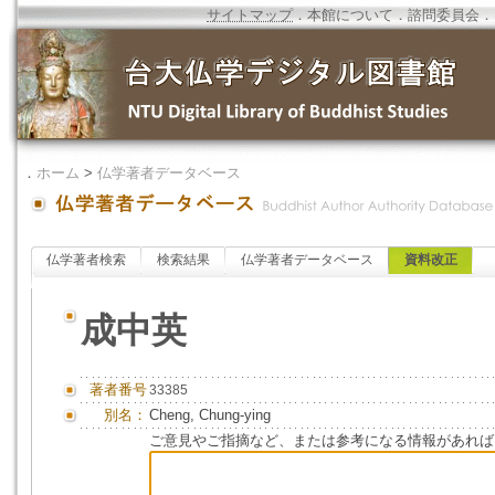
サイトマップ
．
本館について
．
諮問委員会
．
．
ホーム
>
仏学著者データベース
仏学著者検索
検索結果
仏学著者データベース
資料改正
成中英
著者番号
33385
別名：
Cheng, Chung-ying
ご意見やご指摘など、または参考になる情報があれば