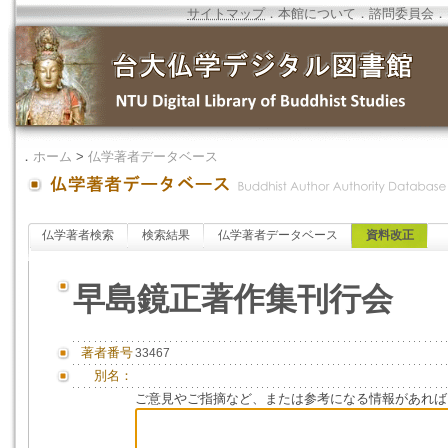
サイトマップ
．
本館について
．
諮問委員会
．
．
ホーム
>
仏学著者データベース
仏学著者検索
検索結果
仏学著者データベース
資料改正
早島鏡正著作集刊行会
著者番号
33467
別名：
ご意見やご指摘など、または参考になる情報があれば