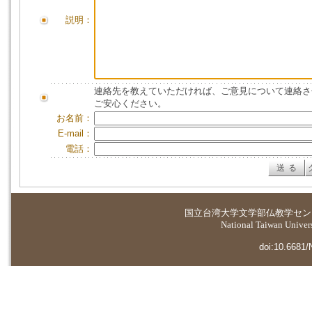
説明：
連絡先を教えていただければ、ご意見について連絡さ
ご安心ください。
お名前：
E-mail：
電話：
国立台湾大学
文学部仏教学セン
National Taiwan Universi
doi:10.6681