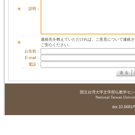
説明：
連絡先を教えていただければ、ご意見について連絡さ
ご安心ください。
お名前：
E-mail：
電話：
国立台湾大学
文学部仏教学セン
National Taiwan Universi
doi:10.6681