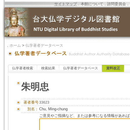
サイトマップ
．
本館について
．
諮問委員会
．
．
ホーム
>
仏学著者データベース
仏学著者検索
検索結果
仏学著者データベース
資料改正
朱明忠
著者番号
33623
別名：
Chu, Ming-chung
ご意見やご指摘など、または参考になる情報があれば