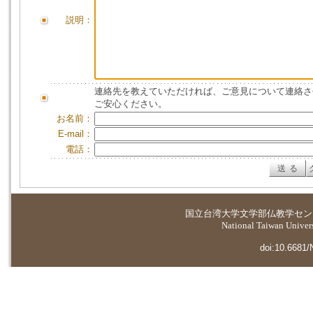
説明：
連絡先を教えていただければ、ご意見について連絡さ
ご安心ください。
お名前：
E-mail：
電話：
国立台湾大学
文学部仏教学セン
National Taiwan Universi
doi:10.6681