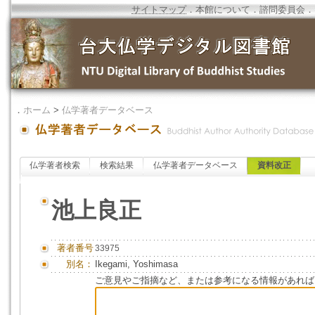
サイトマップ
．
本館について
．
諮問委員会
．
．
ホーム
>
仏学著者データベース
仏学著者検索
検索結果
仏学著者データベース
資料改正
池上良正
著者番号
33975
別名：
Ikegami, Yoshimasa
ご意見やご指摘など、または参考になる情報があれば