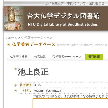
サイトマップ
．
本館について
．
諮問委員会
．
．
ホーム
>
仏学著者データベース
仏学著者検索
検索結果
仏学著者データベース
資料改正
池上良正
著者番号
33975
別名：
Ikegami, Yoshimasa
ご意見やご指摘など、または参考になる情報があれば