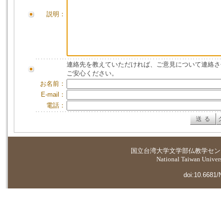
説明：
連絡先を教えていただければ、ご意見について連絡さ
ご安心ください。
お名前：
E-mail：
電話：
国立台湾大学
文学部仏教学セン
National Taiwan Universi
doi:10.6681