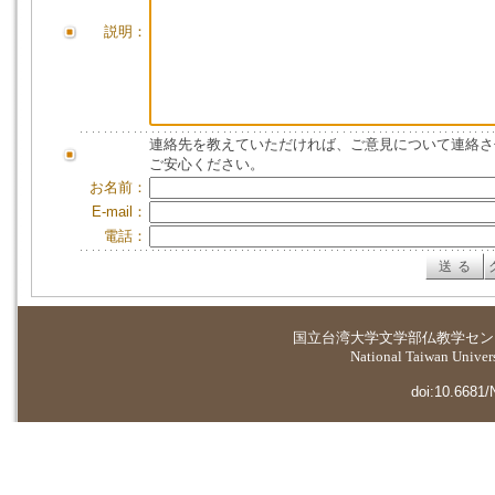
説明：
連絡先を教えていただければ、ご意見について連絡さ
ご安心ください。
お名前：
E-mail：
電話：
国立台湾大学
文学部仏教学セン
National Taiwan Universi
doi:10.6681