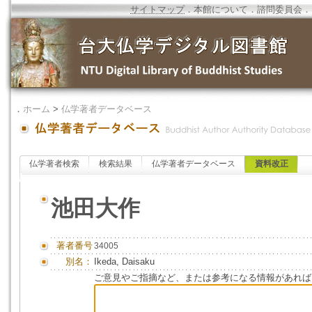
サイトマップ
．
本館について
．
諮問委員会
．
．
ホーム
>
仏学著者データベース
仏学著者検索
検索結果
仏学著者データベース
資料改正
池田大作
著者番号
34005
別名：
Ikeda, Daisaku
ご意見やご指摘など、または参考になる情報があれば