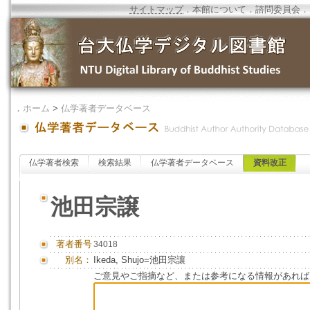
サイトマップ
．
本館について
．
諮問委員会
．
．
ホーム
>
仏学著者データベース
仏学著者検索
検索結果
仏学著者データベース
資料改正
池田宗譲
著者番号
34018
別名：
Ikeda, Shujo=池田宗讓
ご意見やご指摘など、または参考になる情報があれば