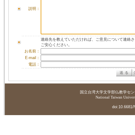
説明：
連絡先を教えていただければ、ご意見について連絡さ
ご安心ください。
お名前：
E-mail：
電話：
国立台湾大学
文学部仏教学セン
National Taiwan Universi
doi:10.6681