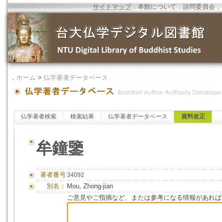
サイトマップ
．
本館について
．
諮問委員会
．
．
ホーム
>
仏学著者データベース
仏学著者検索
検索結果
仏学著者データベース
資料改正
牟鐘鑒
著者番号
34092
別名：
Mou, Zhong-jian
ご意見やご指摘など、または参考になる情報があれば