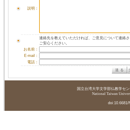
説明：
連絡先を教えていただければ、ご意見について連絡さ
ご安心ください。
お名前：
E-mail：
電話：
国立台湾大学
文学部仏教学セン
National Taiwan Universi
doi:10.6681