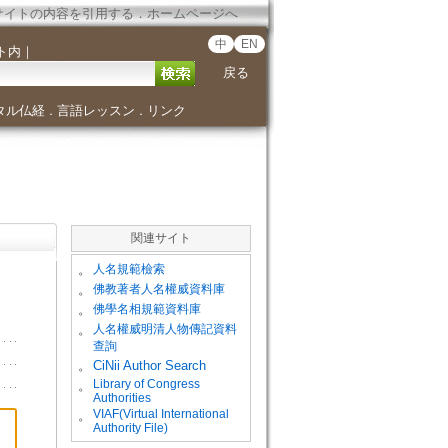
サイトの内容を引用する
．
ホームページへ
中
EN
ト内
｜
戻る
タル仏経
言語レッスン
リンク
．
．
関連サイト
。
人名規範檢索
。
佛教著者人名權威資料庫
。
佛學名相規範資料庫
。
人名權威明清人物傳記資料
查詢
。
CiNii Author Search
Library of Congress
。
Authorities
VIAF(Virtual International
。
Authority File)