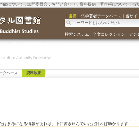
本館について
．
諮問委員会
．
お問い合わせ
．
資料提供
．
著作権について
．
当
｜
書目
｜
仏学著者データベース
｜
当サイ
検索システム
全文コレクション
デジ
．
．
ータベース
資料改正
たは参考になる情報があれば、下に書き込んでいただければ助かります。