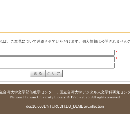
れば、ご意見について連絡させていただけます。個人情報は公開されません
*
*
立台湾大学
文学部仏教学センター
．
国立台湾大学デジタル人文学科研究セン
National Taiwan University Library © 1995 - 2026. All rights reserved
doi:10.6681/NTURCDH.DB_DLMBS/Collection