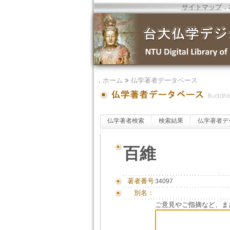
サイトマップ
．
．
ホーム
>
仏学著者データベース
仏学著者検索
検索結果
仏学著者デ
百維
著者番号
34097
別名：
ご意見やご指摘など、ま