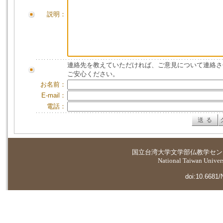
説明：
連絡先を教えていただければ、ご意見について連絡さ
ご安心ください。
お名前：
E-mail：
電話：
国立台湾大学
文学部仏教学セン
National Taiwan Universi
doi:10.6681