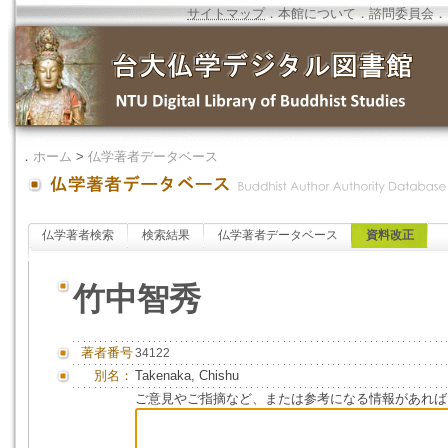
サイトマップ
．
本館について
．
諮問委員会
．
．
ホーム
>
仏学著者データベース
仏学著者検索
検索結果
仏学著者データベース
資料改正
竹中智秀
著者番号
34122
別名：
Takenaka, Chishu
ご意見やご指摘など、または参考になる情報があれば