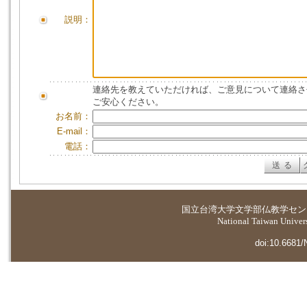
説明：
連絡先を教えていただければ、ご意見について連絡さ
ご安心ください。
お名前：
E-mail：
電話：
国立台湾大学
文学部仏教学セン
National Taiwan Universi
doi:10.6681