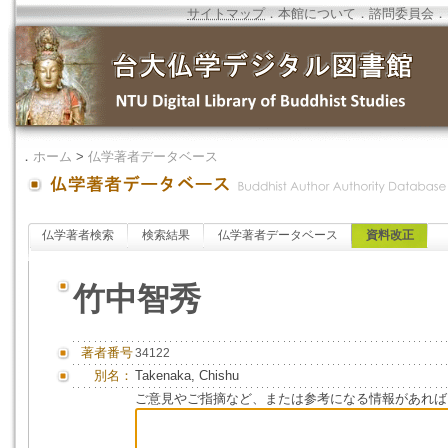
サイトマップ
．
本館について
．
諮問委員会
．
．
ホーム
>
仏学著者データベース
仏学著者検索
検索結果
仏学著者データベース
資料改正
竹中智秀
著者番号
34122
別名：
Takenaka, Chishu
ご意見やご指摘など、または参考になる情報があれば