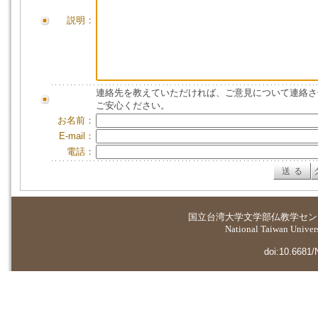
説明：
連絡先を教えていただければ、ご意見について連絡さ
ご安心ください。
お名前：
E-mail：
電話：
国立台湾大学
文学部仏教学セン
National Taiwan Universi
doi:10.6681