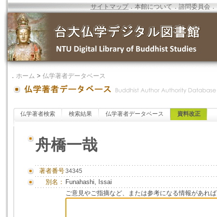
サイトマップ
．
本館について
．
諮問委員会
．
．
ホーム
>
仏学著者データベース
仏学著者検索
検索結果
仏学著者データベース
資料改正
舟橋一哉
著者番号
34345
別名：
Funahashi, Issai
ご意見やご指摘など、または参考になる情報があれば