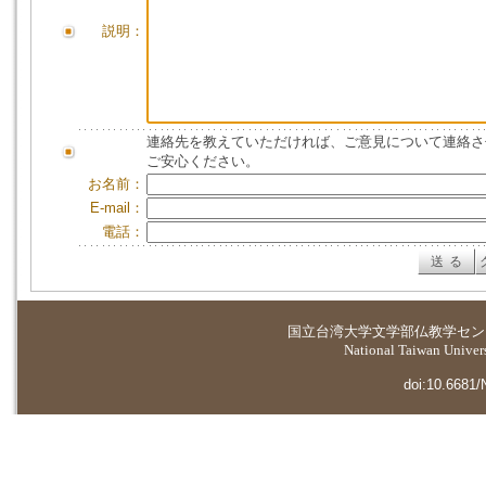
説明：
連絡先を教えていただければ、ご意見について連絡さ
ご安心ください。
お名前：
E-mail：
電話：
国立台湾大学
文学部仏教学セン
National Taiwan Universi
doi:10.6681