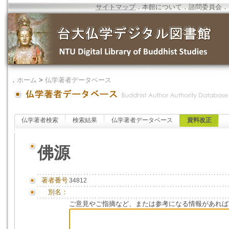
サイトマップ
．
本館について
．
諮問委員会
．
．
ホーム
>
仏学著者データベース
仏学著者検索
検索結果
仏学著者データベース
資料改正
佛源
著者番号
34812
別名：
ご意見やご指摘など、または参考になる情報があれば