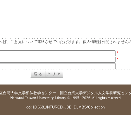
れば、ご意見について連絡させていただけます。個人情報は公開されません
*
*
立台湾大学
文学部仏教学センター
．
国立台湾大学デジタル人文学科研究セン
National Taiwan University Library © 1995 - 2026. All rights reserved
doi:10.6681/NTURCDH.DB_DLMBS/Collection