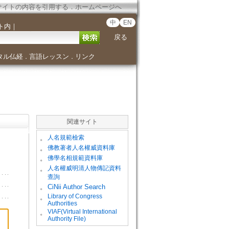
サイトの内容を引用する
．
ホームページへ
中
EN
ト内
｜
戻る
タル仏経
言語レッスン
リンク
．
．
関連サイト
。
人名規範檢索
。
佛教著者人名權威資料庫
。
佛學名相規範資料庫
。
人名權威明清人物傳記資料
查詢
。
CiNii Author Search
Library of Congress
。
Authorities
VIAF(Virtual International
。
Authority File)