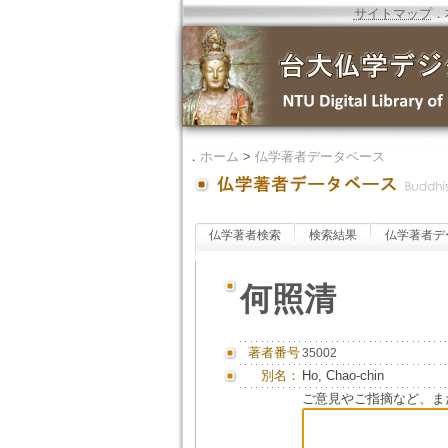
サイトマップ
．
．
ホーム
>
仏学著者データベース
仏学著者検索
検索結果
仏学著者デ
何照清
著者番号
35002
別名：
Ho, Chao-chin
ご意見やご指摘など、ま