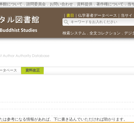
本館について
．
諮問委員会
．
お問い合わせ
．
資料提供
．
著作権について
．
当
｜
書目
｜
仏学著者データベース
｜
当サイ
検索システム
全文コレクション
デジ
．
．
ータベース
資料改正
たは参考になる情報があれば、下に書き込んでいただければ助かります。