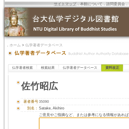
サイトマップ
．
本館について
．
諮問委員会
．
．
ホーム
>
仏学著者データベース
仏学著者検索
検索結果
仏学著者データベース
資料改正
佐竹昭広
著者番号
35090
別名：
Satake, Akihiro
ご意見やご指摘など、または参考になる情報があれば