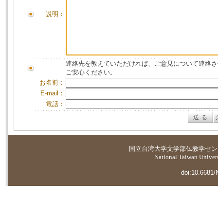
説明：
連絡先を教えていただければ、ご意見について連絡さ
ご安心ください。
お名前：
E-mail：
電話：
国立台湾大学
文学部仏教学セン
National Taiwan Universi
doi:10.6681