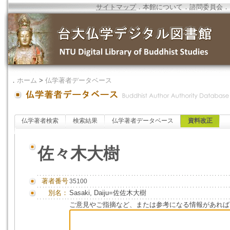
サイトマップ
．
本館について
．
諮問委員会
．
．
ホーム
>
仏学著者データベース
仏学著者検索
検索結果
仏学著者データベース
資料改正
佐々木大樹
著者番号
35100
別名：
Sasaki, Daiju=佐佐木大樹
ご意見やご指摘など、または参考になる情報があれば