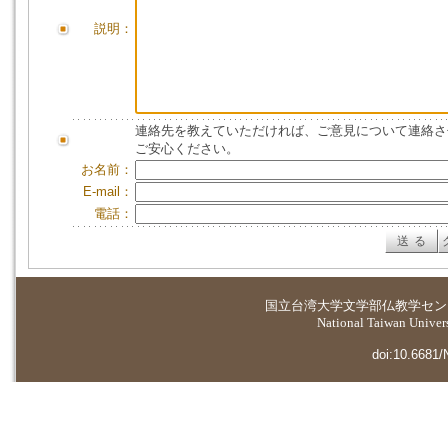
説明：
連絡先を教えていただければ、ご意見について連絡さ
ご安心ください。
お名前：
E-mail：
電話：
国立台湾大学
文学部仏教学セン
National Taiwan Universi
doi:10.6681