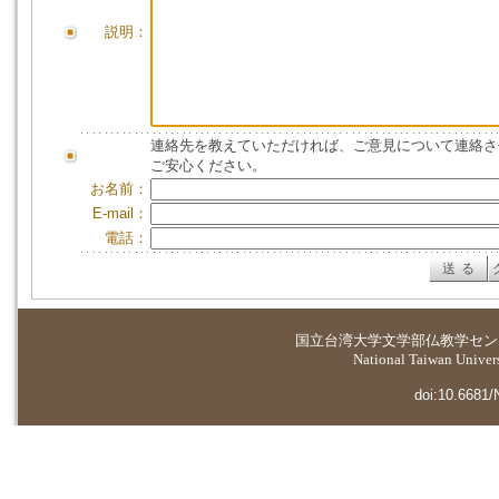
説明：
連絡先を教えていただければ、ご意見について連絡さ
ご安心ください。
お名前：
E-mail：
電話：
国立台湾大学
文学部仏教学セン
National Taiwan Universi
doi:10.6681