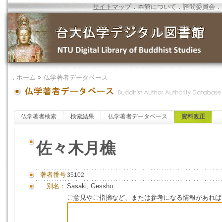
サイトマップ
．
本館について
．
諮問委員会
．
．
ホーム
>
仏学著者データベース
仏学著者検索
検索結果
仏学著者データベース
資料改正
佐々木月樵
著者番号
35102
別名：
Sasaki, Gessho
ご意見やご指摘など、または参考になる情報があれば