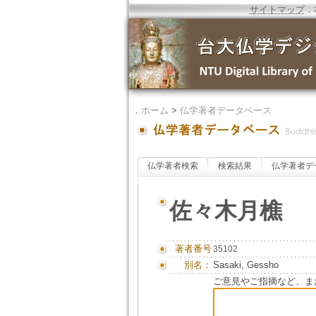
サイトマップ
．
．
ホーム
>
仏学著者データベース
仏学著者検索
検索結果
仏学著者デ
佐々木月樵
著者番号
35102
別名：
Sasaki, Gessho
ご意見やご指摘など、ま