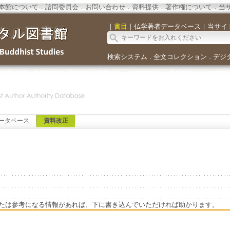
本館について
．
諮問委員会
．
お問い合わせ
．
資料提供
．
著作権について
．
当
｜
書目
｜
仏学著者データベース
｜
当サイ
検索システム
全文コレクション
デジ
．
．
ータベース
資料改正
たは参考になる情報があれば、下に書き込んでいただければ助かります。