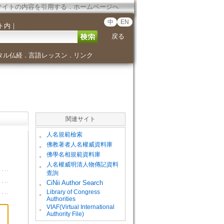
サイトの内容を引用する
．
ホームページへ
中
EN
ト内
｜
戻る
タル仏経
言語レッスン
リンク
．
．
関連サイト
。
人名規範檢索
。
佛教著者人名權威資料庫
。
佛學名相規範資料庫
。
人名權威明清人物傳記資料
查詢
。
CiNii Author Search
Library of Congress
。
Authorities
VIAF(Virtual International
。
Authority File)