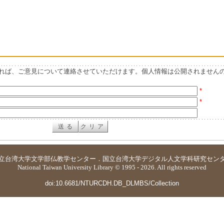
れば、ご意見について連絡させていただけます。個人情報は公開されません
*
*
立台湾大学
文学部仏教学センター
．
国立台湾大学デジタル人文学科研究セン
National Taiwan University Library © 1995 - 2026. All rights reserved
doi:10.6681/NTURCDH.DB_DLMBS/Collection