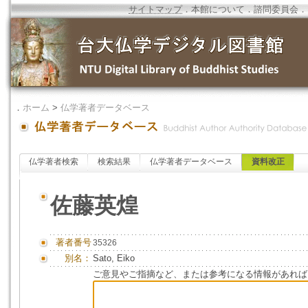
サイトマップ
．
本館について
．
諮問委員会
．
．
ホーム
>
仏学著者データベース
仏学著者検索
検索結果
仏学著者データベース
資料改正
佐藤英煌
著者番号
35326
別名：
Sato, Eiko
ご意見やご指摘など、または参考になる情報があれば