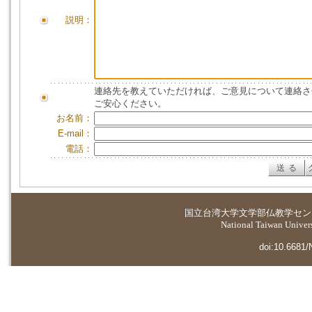
説明：
連絡先を教えていただければ、ご意見について連絡さ
ご安心ください。
お名前：
E-mail：
電話：
国立台湾大学
文学部仏教学セン
National Taiwan Universi
doi:10.6681