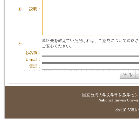
説明：
連絡先を教えていただければ、ご意見について連絡さ
ご安心ください。
お名前：
E-mail：
電話：
国立台湾大学
文学部仏教学セン
National Taiwan Universi
doi:10.6681