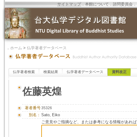
サイトマップ
．
本館について
．
諮問委員会
．
．
ホーム
>
仏学著者データベース
仏学著者検索
検索結果
仏学著者データベース
資料改正
佐藤英煌
著者番号
35326
別名：
Sato, Eiko
ご意見やご指摘など、または参考になる情報があれば