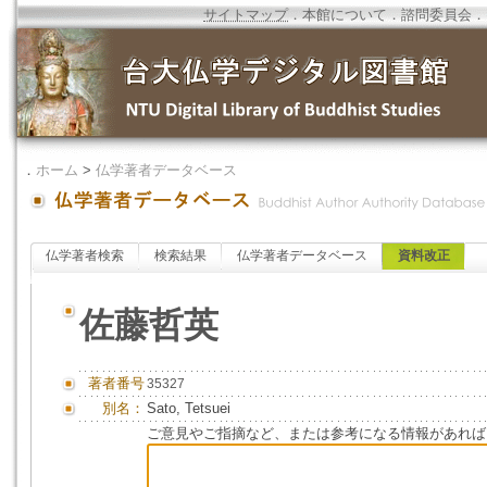
サイトマップ
．
本館について
．
諮問委員会
．
．
ホーム
>
仏学著者データベース
仏学著者検索
検索結果
仏学著者データベース
資料改正
佐藤哲英
著者番号
35327
別名：
Sato, Tetsuei
ご意見やご指摘など、または参考になる情報があれば