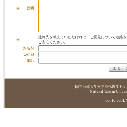
説明：
連絡先を教えていただければ、ご意見について連絡さ
ご安心ください。
お名前：
E-mail：
電話：
国立台湾大学
文学部仏教学セン
National Taiwan Universi
doi:10.6681