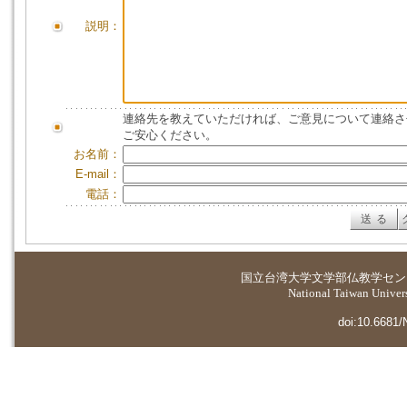
説明：
連絡先を教えていただければ、ご意見について連絡さ
ご安心ください。
お名前：
E-mail：
電話：
国立台湾大学
文学部仏教学セン
National Taiwan Universi
doi:10.6681