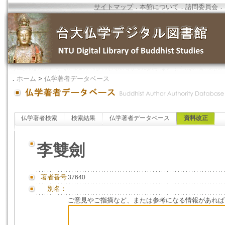
サイトマップ
．
本館について
．
諮問委員会
．
．
ホーム
>
仏学著者データベース
仏学著者検索
検索結果
仏学著者データベース
資料改正
李雙劍
著者番号
37640
別名：
ご意見やご指摘など、または参考になる情報があれば