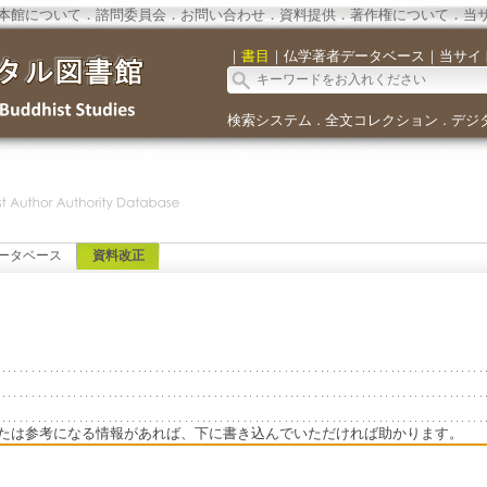
本館について
．
諮問委員会
．
お問い合わせ
．
資料提供
．
著作権について
．
当
｜
書目
｜
仏学著者データベース
｜
当サイ
検索システム
全文コレクション
デジ
．
．
ータベース
資料改正
たは参考になる情報があれば、下に書き込んでいただければ助かります。