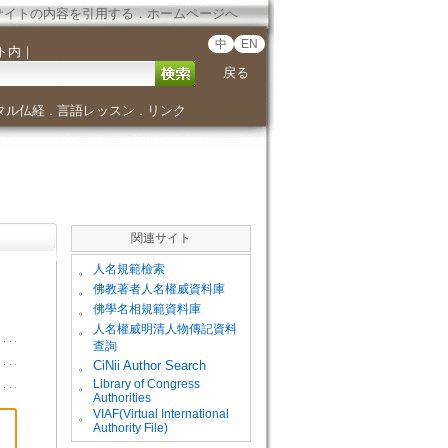
サイトの内容を引用する
．
ホームページへ
中
EN
ト内
｜
戻る
タル仏経
言語レッスン
リンク
．
．
関連サイト
。
人名規範檢索
。
佛教著者人名權威資料庫
。
佛學名相規範資料庫
。
人名權威明清人物傳記資料
查詢
。
CiNii Author Search
Library of Congress
。
Authorities
VIAF(Virtual International
。
Authority File)