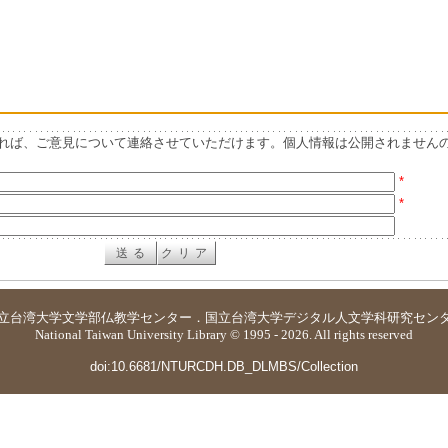
れば、ご意見について連絡させていただけます。個人情報は公開されません
*
*
立台湾大学
文学部仏教学センター
．
国立台湾大学デジタル人文学科研究セン
National Taiwan University Library © 1995 - 2026. All rights reserved
doi:10.6681/NTURCDH.DB_DLMBS/Collection