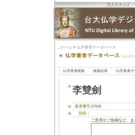
サイトマップ
．
．
ホーム
>
仏学著者データベース
仏学著者検索
検索結果
仏学著者デ
李雙劍
著者番号
37640
別名：
ご意見やご指摘など、ま