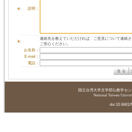
説明：
連絡先を教えていただければ、ご意見について連絡さ
ご安心ください。
お名前：
E-mail：
電話：
国立台湾大学
文学部仏教学セン
National Taiwan Universi
doi:10.6681