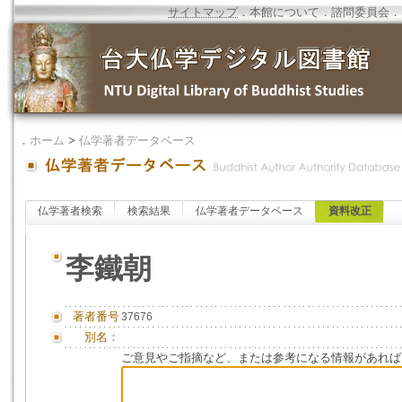
サイトマップ
．
本館について
．
諮問委員会
．
．
ホーム
>
仏学著者データベース
仏学著者検索
検索結果
仏学著者データベース
資料改正
李鐵朝
著者番号
37676
別名：
ご意見やご指摘など、または参考になる情報があれば