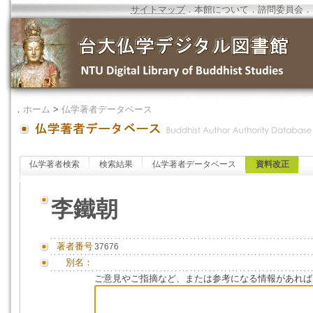
サイトマップ
．
本館について
．
諮問委員会
．
．
ホーム
>
仏学著者データベース
仏学著者検索
検索結果
仏学著者データベース
資料改正
李鐵朝
著者番号
37676
別名：
ご意見やご指摘など、または参考になる情報があれば