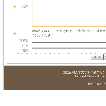
説明：
連絡先を教えていただければ、ご意見について連絡さ
ご安心ください。
お名前：
E-mail：
電話：
国立台湾大学
文学部仏教学セン
National Taiwan Universi
doi:10.6681