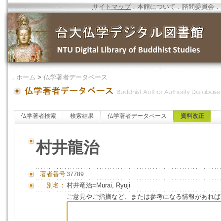
サイトマップ
．
本館について
．
諮問委員会
．
．
ホーム
>
仏学著者データベース
仏学著者検索
検索結果
仏学著者データベース
資料改正
村井龍治
著者番号
37789
別名：
村井竜治=Murai, Ryuji
ご意見やご指摘など、または参考になる情報があれば