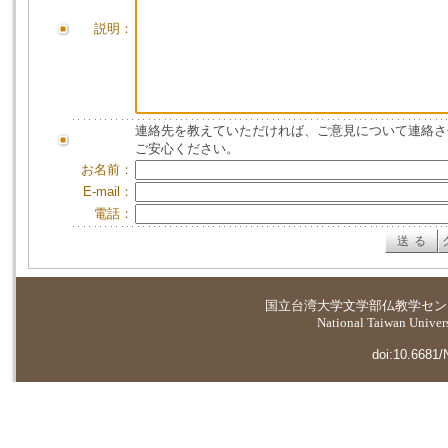
説明：
連絡先を教えていただければ、ご意見について連絡さ
ご安心ください。
お名前：
E-mail：
電話：
国立台湾大学
文学部仏教学セン
National Taiwan Universi
doi:10.6681