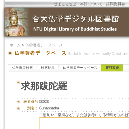
サイトマップ
．
本館について
．
諮問委員会
．
．
ホーム
>
仏学著者データベース
仏学著者検索
検索結果
仏学著者データベース
資料改正
求那跋陀羅
著者番号
38028
別名：
Gunabhadra
ご意見やご指摘など、または参考になる情報があれば