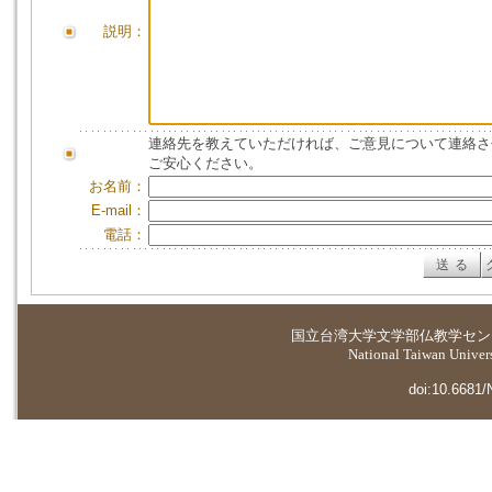
説明：
連絡先を教えていただければ、ご意見について連絡さ
ご安心ください。
お名前：
E-mail：
電話：
国立台湾大学
文学部仏教学セン
National Taiwan Universi
doi:10.6681